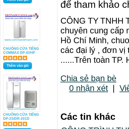
để tham khảo ch
CÔNG TY TNHH T
chuyên cung cấp m
Hồ Chí Minh, chuo
các đại lý , đơn v
CHUÔNG CỬA TIẾNG
COMMAX DP-4VHP
......Trên toàn TP
Chia sẻ bạn bè
0 nhận xét
|
Vi
Các tin khác
CHUÔNG CỬA TIẾNG
DP-2S/DR-201D