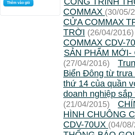
CÔNG TRÌNH TH
COMMAX
(30/05/
CỬA COMMAX T
TRỜI
(26/04/2016)
COMMAX CDV-70A
SẢN PHẨM MỚI-
Tru
(27/04/2016)
Biển Đông từ trưa
thứ 14 của quần vợ
doanh nghiệp sắp t
CHÍ
(21/04/2015)
HÌNH CHUÔNG 
CDV-70UX
(04/08
THỐNG BÁO GỌI 