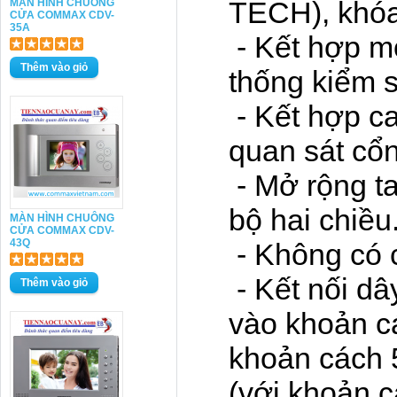
TECH), khóa
MÀN HÌNH CHUÔNG
CỬA COMMAX CDV-
35A
- Kết hợp m
thống kiểm s
- Kết hợp c
quan sát cổ
- Mở rộng t
bộ hai chiều
MÀN HÌNH CHUÔNG
CỬA COMMAX CDV-
43Q
- Không có c
- Kết nối dâ
vào khoản c
khoản cách 
(với khoản 