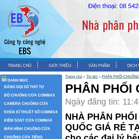
Điện thoại: 08 54
TRANG CHỦ
GIỚI THIỆU
SẢN PHẨM
DỊCH 
Trang chủ
»
Tin tức
»
PHÂN PHỐI CHUÔNG
DANH MỤC
PHÂN PHỐI 
BẢNG GỌI SỐ THỨ TỰ
BỘ CHUÔNG CỬA COMMAX
Ngày đăng tin: 11:
CAMERA CHUÔNG CỬA
KHÓA KĨ THUẬT SỐ COMMAX
NHÀ PHÂN PHỐI
KIỂM SOÁT CỬA COMMAX
QUỐC GIÁ RẺ TẠI
MÀN HÌNH CHUÔNG CỬA
cho các đại lý bên
CHUÔNG CỬA TIẾNG