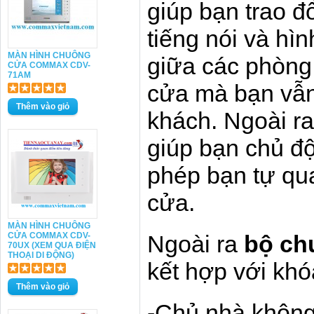
giúp bạn trao đ
tiếng nói và hìn
MÀN HÌNH CHUÔNG
giữa các phòng
CỬA COMMAX CDV-
71AM
cửa mà bạn vẫn
khách. Ngoài r
giúp bạn chủ độ
phép bạn tự qua
cửa.
MÀN HÌNH CHUÔNG
CỬA COMMAX CDV-
Ngoài ra
bộ c
70UX (XEM QUA ĐIỆN
THOẠI DI ĐỘNG)
kết hợp với khó
-Chủ nhà không