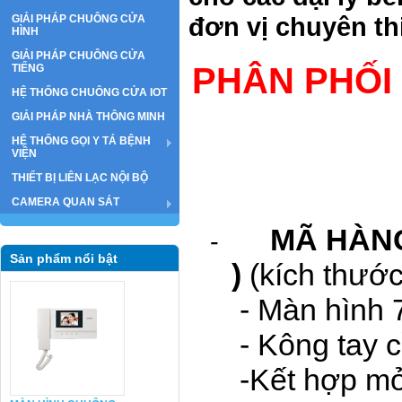
đơn vị chuyên th
GIẢI PHÁP CHUÔNG CỬA
HÌNH
GIẢI PHÁP CHUÔNG CỬA
PHÂN PHỐI
TIẾNG
HỆ THỐNG CHUÔNG CỬA IOT
GIẢI PHÁP NHÀ THÔNG MINH
HỆ THỐNG GỌI Y TÁ BỆNH
VIỆN
THIẾT BỊ LIÊN LẠC NỘI BỘ
CAMERA QUAN SÁT
MÃ HÀNG
-
Sản phẩm nổi bật
)
(kích thư
- Màn hình 
- Kông tay 
-Kết hợp mở 