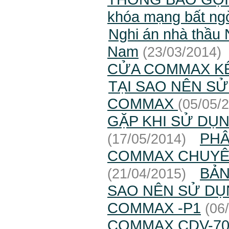
khóa mạng bất ngờ
Nghi án nhà thầu N
Nam
(23/03/2014)
CỬA COMMAX KẾ
TẠI SAO NÊN S
COMMAX
(05/05/
GẶP KHI SỬ DỤ
PHÂ
(17/05/2014)
COMMAX CHUYÊN
BẢN
(21/04/2015)
SAO NÊN SỬ DỤ
COMMAX -P1
(06
COMMAX CDV-7