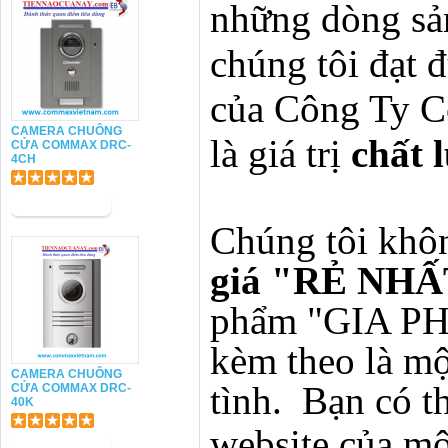
những dòng s
chúng tôi đạt 
của Công Ty C
CAMERA CHUÔNG
là giá trị
chất 
CỬA COMMAX DRC-
4CH
Chúng tôi khô
giá "RẺ NHẤ
phẩm "GIA P
kèm theo là m
CAMERA CHUÔNG
tình. Bạn có t
CỬA COMMAX DRC-
40K
website của mộ