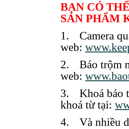
BẠN CÓ TH
SẢN PHẨM 
1.
Camera qua
web:
www.keep
2.
Báo trộm n
web:
www.bao
3.
Khoá báo t
khoá từ tại:
ww
4.
Và nhiều 