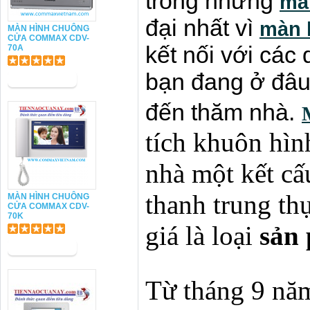
trong những
mà
đại nhất vì
màn 
MÀN HÌNH CHUÔNG
CỬA COMMAX CDV-
kết nối với các
70A
bạn đang ở đâu
đến thăm nhà.
tích khuôn hình
nhà một kết cấ
thanh trung th
MÀN HÌNH CHUÔNG
CỬA COMMAX CDV-
70K
giá là loại
sản
Từ tháng 9 nă