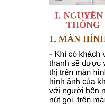
I.
NGUYÊN 
THỐNG
1. MÀN HÌN
-
Khi có khách 
thanh sẽ được 
thị trên màn hì
hình ảnh của k
với người bên n
nút gọi
trên mà