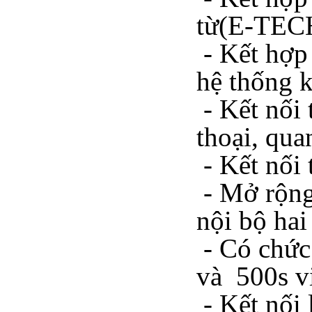
từ(E-TECH
- Kết hợp
hệ thống k
- Kết nối
thoại, qua
- Kết nối
- Mở rộng
nội bộ hai
- Có chức 
và 500s v
- Kết nối 