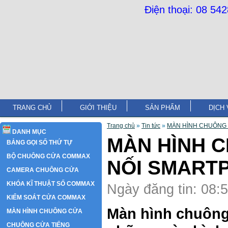
Điện thoại: 08 54
TRANG CHỦ
GIỚI THIỆU
SẢN PHẨM
DỊCH 
Trang chủ
»
Tin tức
»
MÀN HÌNH CHUÔNG 
DANH MỤC
MÀN HÌNH 
BẢNG GỌI SỐ THỨ TỰ
BỘ CHUÔNG CỬA COMMAX
NỐI SMART
CAMERA CHUÔNG CỬA
KHÓA KĨ THUẬT SỐ COMMAX
Ngày đăng tin: 08:
KIỂM SOÁT CỬA COMMAX
Màn hình chuông
MÀN HÌNH CHUÔNG CỬA
CHUÔNG CỬA TIẾNG