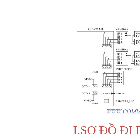
I.
SƠ ĐỒ ĐI