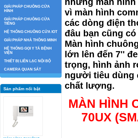
những màn hình 
GIẢI PHÁP CHUÔNG CỬA
vì màn hình com
HÌNH
GIẢI PHÁP CHUÔNG CỬA
các dòng điện t
TIẾNG
đâu bạn cũng có 
HỆ THỐNG CHUÔNG CỬA IOT
GIẢI PHÁP NHÀ THÔNG MINH
Màn hình chuông 
HỆ THỐNG GỌI Y TÁ BỆNH
lớn lên đến 7'' đ
VIỆN
THIẾT BỊ LIÊN LẠC NỘI BỘ
trọng, hình ảnh 
CAMERA QUAN SÁT
người tiêu dùng 
chất lượng.
Sản phẩm nổi bật
MÀN HÌNH 
70UX (SM