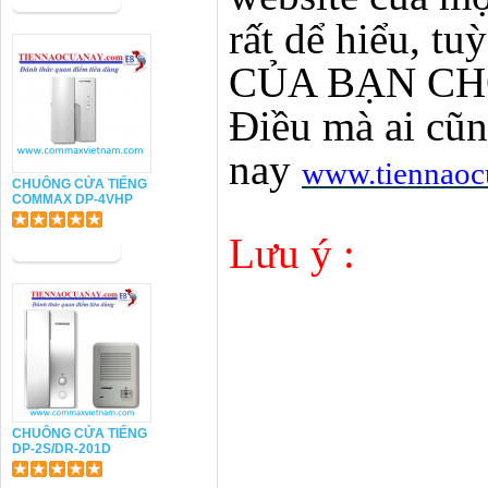
rất dể hiểu, 
CỦA BẠN CH
Điều mà ai cũn
nay
www.tiennaoc
CHUÔNG CỬA TIẾNG
COMMAX DP-4VHP
Lưu ý :
- Chưa tí
1. Phí
2. D
3. Các
CHUÔNG CỬA TIẾNG
DP-2S/DR-201D
4. Phí 