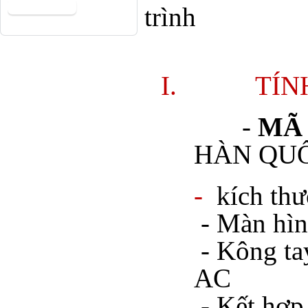
trình
5. Phí
I.
TÍN
-
MÃ 
HÀN QU
-
kích thư
- Màn hìn
- Kông t
AC
- Kết hợp 