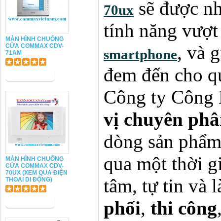
sẽ được nh
70ux
tính năng vượt 
MÀN HÌNH CHUÔNG
, và 
CỬA COMMAX CDV-
smartphone
71AM
đem đến cho qu
Công ty Công 
vị chuyên phâ
dòng sản phẩm
qua một thời gi
MÀN HÌNH CHUÔNG
CỬA COMMAX CDV-
70UX (XEM QUA ĐIỆN
tâm, tự tin và
THOẠI DI ĐỘNG)
phối
,
thi công