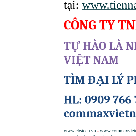
tại:
www.tienn
CÔNG TY T
TỰ HÀO LÀ 
VIỆT NAM
TÌM ĐẠI LÝ 
HL: 0909 766 
commaxvietn
www.ebstech.vn
-
www.commaxviet