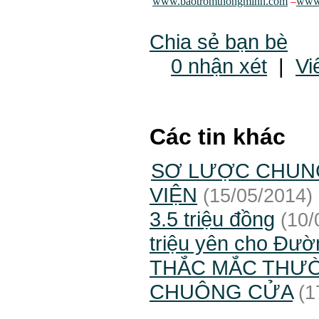
www.baotromthongminh.com
–
www.
Chia sẻ bạn bè
0 nhận xét
|
Vi
Các tin khác
SƠ LƯỢC CHUNG
VIỆN
(15/05/2014)
3.5 triệu đồng
(10/
triệu yên cho Đườ
THẮC MẮC THƯỜ
CHUÔNG CỬA
(1