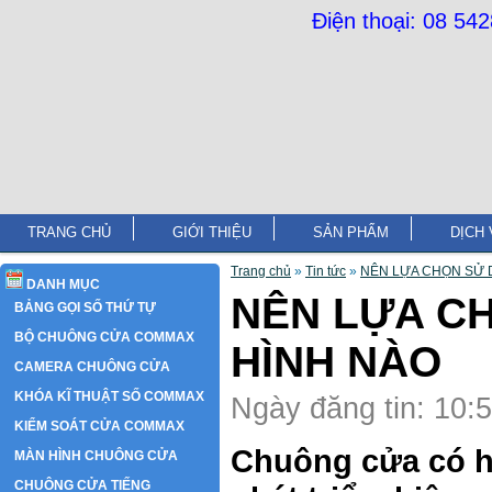
Điện thoại: 08 54
TRANG CHỦ
GIỚI THIỆU
SẢN PHẨM
DỊCH 
Trang chủ
»
Tin tức
»
NÊN LỰA CHỌN SỬ 
DANH MỤC
NÊN LỰA C
BẢNG GỌI SỐ THỨ TỰ
BỘ CHUÔNG CỬA COMMAX
HÌNH NÀO
CAMERA CHUÔNG CỬA
KHÓA KĨ THUẬT SỐ COMMAX
Ngày đăng tin: 10:
KIỂM SOÁT CỬA COMMAX
Chuông cửa có hì
MÀN HÌNH CHUÔNG CỬA
CHUÔNG CỬA TIẾNG