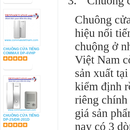
3.
Chuông 
Chuông cửa
hiệu nổi ti
chuộng ở nh
CHUÔNG CỬA TIẾNG
COMMAX DP-4VHP
Việt Nam cò
sản xuất tạ
kiểm định r
riêng chính
giá sản phẩ
CHUÔNG CỬA TIẾNG
DP-2S/DR-201D
nay có 3 dò