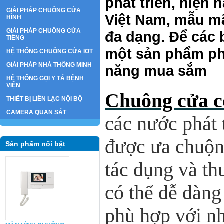
phát triển, hiện
GIẢI PHÁP CHUÔNG CỬA
Việt Nam, mẫu mã
HÌNH
GIẢI PHÁP CHUÔNG CỬA
đa dạng. Để các 
TIẾNG
một sản phẩm ph
HỆ THỐNG CHUÔNG CỬA IOT
GIẢI PHÁP NHÀ THÔNG MINH
năng mua sắm
HỆ THỐNG GỌI Y TÁ BỆNH
VIỆN
Chuông cửa c
THIẾT BỊ LIÊN LẠC NỘI BỘ
CAMERA QUAN SÁT
các nước phát 
được ưa chuộn
Sản phẩm nổi bật
tác dụng và th
có thể dễ dàn
phù hợp với n