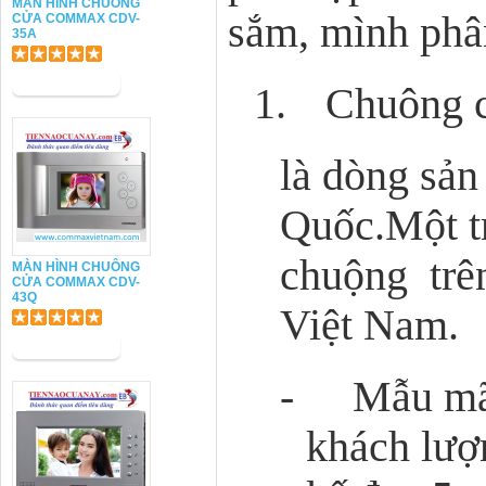
MÀN HÌNH CHUÔNG
sắm, mình p
hâ
CỬA COMMAX CDV-
35A
1.
Chuông 
l
à dòng sản
Quốc
.Một 
chuộng trên
MÀN HÌNH CHUÔNG
CỬA COMMAX CDV-
43Q
Việt Nam.
-
Mẫu mã 
khách lượ