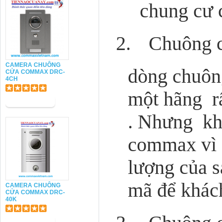
chung cư ca
2.
Chuông
CAMERA CHUÔNG
dòng chuôn
CỬA COMMAX DRC-
4CH
một hãng rấ
. Nhưng kh
commax vì g
lượng của 
mã để khách
CAMERA CHUÔNG
CỬA COMMAX DRC-
40K