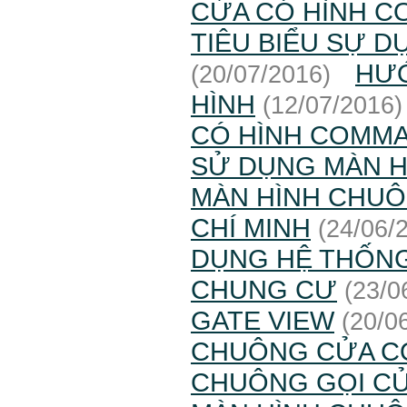
CỬA CÓ HÌNH 
TIÊU BIỂU SỰ 
HƯ
(20/07/2016)
HÌNH
(12/07/2016)
CÓ HÌNH COMM
SỬ DỤNG MÀN 
MÀN HÌNH CHUÔ
CHÍ MINH
(24/06/
DỤNG HỆ THỐN
CHUNG CƯ
(23/0
GATE VIEW
(20/0
CHUÔNG CỬA 
CHUÔNG GỌI CỬ