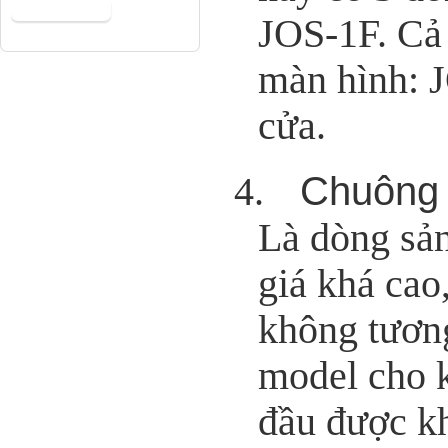
JOS-1F. Cả
màn hình: 
cửa.
Chuông
4.
Là dòng sả
giá khá cao
không tương
model cho 
đầu được k