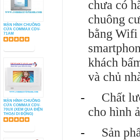
chưa có h
chuông cư
MÀN HÌNH CHUÔNG
CỬA COMMAX CDV-
bằng Wifi 
71AM
smartphon
khách bấm
và chủ nhà
-
Chất lư
MÀN HÌNH CHUÔNG
CỬA COMMAX CDV-
cho hình ả
70UX (XEM QUA ĐIỆN
THOẠI DI ĐỘNG)
-
Sản phẩ