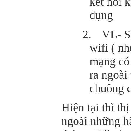
kêt nối 
dụng
2.
VL- 
wifi ( n
mạng có 
ra ngoài
chuông 
Hiện tại thì t
ngoài những hã