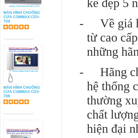
kế đẹp 5 n
MÀN HÌNH CHUÔNG
CỬA COMMAX CDV-
-
Về giá 
70A
từ cao cấp
những hãn
-
Hãng ch
hệ thống 
MÀN HÌNH CHUÔNG
CỬA COMMAX CDV-
thường xu
70K
chất lượn
hiện đại n