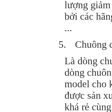
lượng giảm 
bởi các hã
...
5.
Chuông
Là dòng chu
dòng chuông
model cho k
được sản xu
khá rẻ cùng