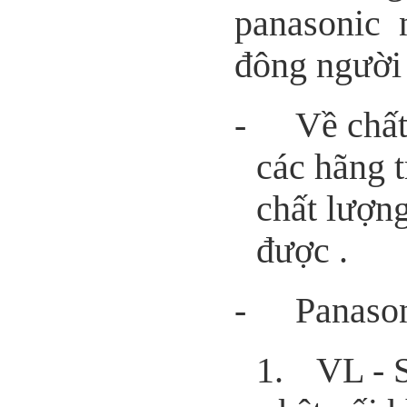
panasonic 
đông người
-
Về chất
các hãng t
chất lượn
được .
-
Panason
1.
VL -