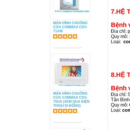
7.HỆ
MÀN HÌNH CHUÔNG
Bệnh 
CỬA COMMAX CDV-
Địa chỉ:
71AM
Quy mô: 
Loại:
co
8.HỆ
Bệnh 
MÀN HÌNH CHUÔNG
Địa chỉ:
CỬA COMMAX CDV-
Tân Bìn
70UX (XEM QUA ĐIỆN
Quy mô: 
THOẠI DI ĐỘNG)
Loại:
co