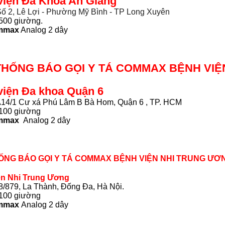
viện Đa Khoa An Giang
ố 2, Lê Lợi - Phường Mỹ Bình - TP Long Xuyên
500 giường.
mmax
Analog 2 dây
THỐNG BÁO GỌI Y TÁ COMMAX BỆNH VI
viện Đa khoa Quận 6
 A14/1 Cư xá Phú Lâm B Bà Hom, Quận 6 , TP. HCM
100 giường
mmax
Analog 2 dây
HỐNG BÁO GỌI Y TÁ COMMAX BỆNH VIỆN NHI TRUNG ƯƠ
ện Nhi Trung Ương
18/879, La Thành, Đống Đa, Hà Nội.
100 giường
mmax
Analog 2 dây