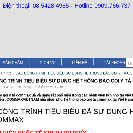
Điện thoại: 08 5428 4985 - Hotline 0909.766.737
SẢN PHẨM
DỊCH VỤ
LIÊN HỆ
TÀI KHOẢN
»
Tin tức
»
CÁC CÔNG TRÌNH TIÊU BIỂU SỰ DỤNG HỆ THỐNG BÁO GỌI Y TÁ C
NG TRÌNH TIÊU BIỂU SỰ DỤNG HỆ THỐNG BÁO GỌI Y T
: 11:41:28 - 20/07/2016 - Số lần xem: 35318
o gọi y tá commax đã và đang rất phổ biến trong các bệnh viện lớn nhỏ tại Việt
iện . COMMAXVIETNAM nhà phân phối hệ thống báo gọi tá commax tại Việt Nam
CÔNG TRÌNH TIÊU BIỂU ĐÃ SỰ DỤNG 
OMMAX