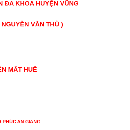
ỆN ĐA KHOA HUYỆN VŨNG
 ( NGUYỄN VĂN THỦ )
IỆN MẮT HUẾ
H PHÚC AN GIANG