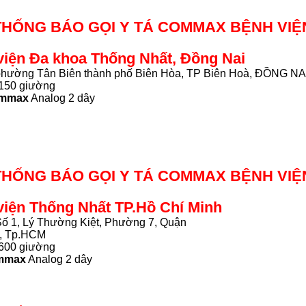
 THỐNG BÁO GỌI Y TÁ COMMAX BỆNH VI
viện Đa khoa Thống Nhất, Đồng Nai
 phường Tân Biên thành phố Biên Hòa, TP Biên Hoà, ĐỒNG NA
150 giường
mmax
Analog 2 dây
 THỐNG BÁO GỌI Y TÁ COMMAX BỆNH VI
viện Thống Nhất TP.Hồ Chí Minh
 Số 1, Lý Thường Kiệt, Phường 7, Quận
h, Tp.HCM
600 giường
mmax
Analog 2 dây