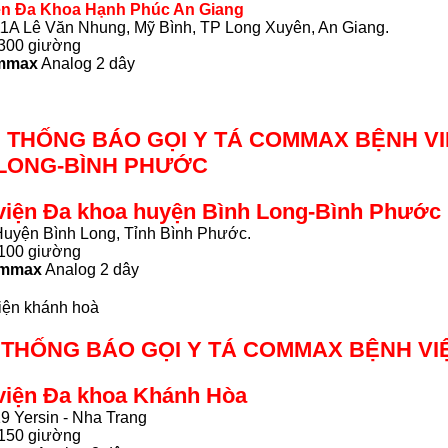
ện Đa Khoa Hạnh Phúc An Giang
 11A Lê Văn Nhung, Mỹ Bình, TP Long Xuyên, An Giang.
300 giường
mmax
Analog 2 dây
Ệ THỐNG BÁO GỌI Y TÁ COMMAX BỆNH V
 LONG-BÌNH PHƯỚC
viện Đa khoa huyện Bình Long-Bình
Phước
 Huyện Bình Long, Tỉnh Bình Phước.
100 giường
mmax
Analog 2 dây
Ệ THỐNG BÁO GỌI Y TÁ COMMAX BỆNH V
viện Đa khoa Khánh Hòa
19 Yersin - Nha Trang
150 giường