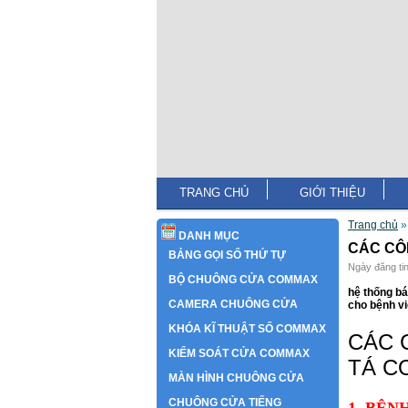
TRANG CHỦ
GIỚI THIỆU
Trang chủ
DANH MỤC
CÁC CÔ
BẢNG GỌI SỐ THỨ TỰ
Ngày đăng tin
BỘ CHUÔNG CỬA COMMAX
hệ thống bá
CAMERA CHUÔNG CỬA
cho bệnh v
KHÓA KĨ THUẬT SỐ COMMAX
CÁC 
KIỂM SOÁT CỬA COMMAX
TÁ C
MÀN HÌNH CHUÔNG CỬA
CHUÔNG CỬA TIẾNG