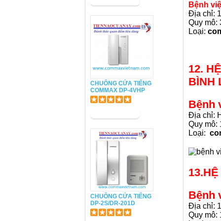
Bệnh vi
Địa chỉ:
Quy mô: 
Loại:
co
12. H
BÌNH
CHUÔNG CỬA TIẾNG
COMMAX DP-4VHP
Bệnh 
Địa chỉ:
Quy mô: 
Loại:
co
13.H
Bệnh 
CHUÔNG CỬA TIẾNG
DP-2S/DR-201D
Địa chỉ: 
Quy mô: 