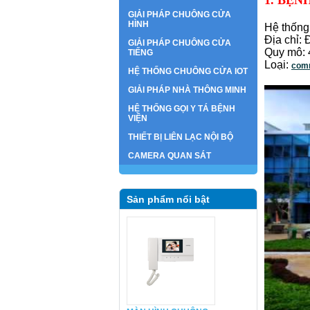
1. BỆN
GIẢI PHÁP CHUÔNG CỬA
HÌNH
Hệ thốn
Địa chỉ:
GIẢI PHÁP CHUÔNG CỬA
Quy mô: 
TIẾNG
Loại:
com
HỆ THỐNG CHUÔNG CỬA IOT
GIẢI PHÁP NHÀ THÔNG MINH
HỆ THỐNG GỌI Y TÁ BỆNH
VIỆN
THIẾT BỊ LIÊN LẠC NỘI BỘ
CAMERA QUAN SÁT
Sản phẩm nổi bật