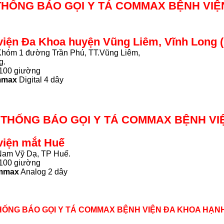
 THỐNG BÁO GỌI Y TÁ COMMAX BỆNH VI
viện Đa Khoa huyện Vũng Liêm, Vĩnh Long
 Khóm 1 đường Trần Phú, TT.Vũng Liêm,
g.
100 giường
mmax
Digital 4 dây
Ệ THỐNG BÁO GỌI Y TÁ COMMAX BỆNH V
viện mắt Huế
 Nam Vỹ Dạ, TP Huế.
100 giường
mmax
Analog 2 dây
THỐNG BÁO GỌI Y TÁ COMMAX BỆNH VIỆN ĐA KHOA HẠN