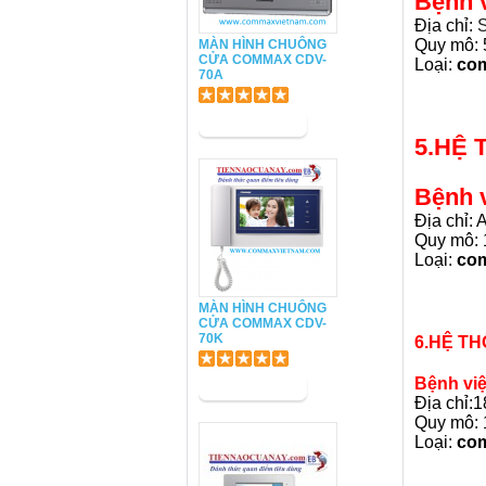
Bệnh 
Địa chỉ:
S
Quy mô: 
MÀN HÌNH CHUÔNG
CỬA COMMAX CDV-
Loại:
co
70A
5.HỆ 
Bệnh 
Địa chỉ:
Quy mô: 
Loại:
co
MÀN HÌNH CHUÔNG
CỬA COMMAX CDV-
70K
6.HỆ T
Bệnh vi
Địa chỉ:
Quy mô: 
Loại:
co