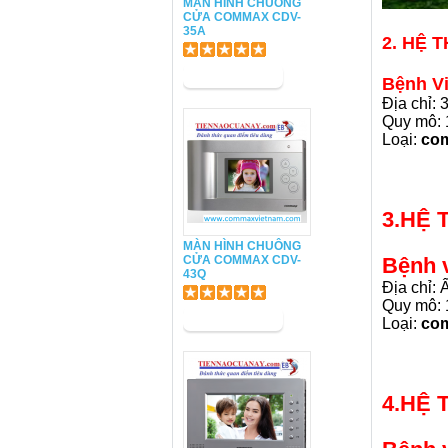
MÀN HÌNH CHUÔNG
CỬA COMMAX CDV-
35A
2. HỆ 
Bệnh V
Địa chỉ:
Quy mô: 
Loại:
co
3.HỆ 
MÀN HÌNH CHUÔNG
CỬA COMMAX CDV-
Bệnh 
43Q
Địa chỉ:
Quy mô: 
Loại:
co
4.HỆ 