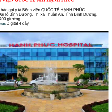
H VIỆN QUỐC TẾ NHI HẠNH PHÚC
g báo gọi y tá Bệnh viện QUỐC TẾ HẠNH PHÚC
 Đại lộ Bình Dương, Thị xã Thuận An, Tỉnh Bình Dương.
400 giường
Digital 4 dây
max