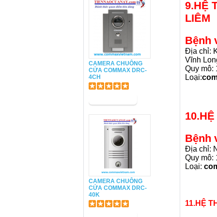
9.HỆ
LIÊM
Bệnh 
Địa chỉ:
Vĩnh Lon
CAMERA CHUÔNG
Quy mô: 
CỬA COMMAX DRC-
Loại:
co
4CH
10.H
Bệnh 
Địa chỉ:
Quy mô: 
Loại:
co
CAMERA CHUÔNG
CỬA COMMAX DRC-
40K
11.HỆ 