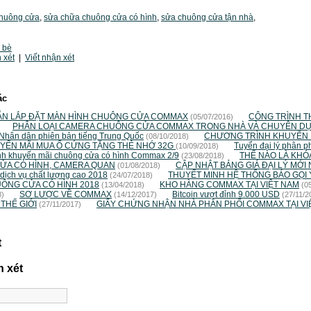
huông cửa
,
sửa chữa chuông cửa có hình
,
sửa chuông cửa tận nhà
,
 bè
 xét
|
Viết nhận xét
ác
N LẮP ĐẶT MÀN HÌNH CHUÔNG CỬA COMMAX
CÔNG TRÌNH T
(05/07/2016)
PHÂN LOẠI CAMERA CHUÔNG CỬA COMMAX TRONG NHÀ VÀ CHUYÊN DỤ
Nhân dân phiên bản tiếng Trung Quốc
CHƯƠNG TRÌNH KHUYỄN M
(08/10/2018)
YẾN MÃI MUA Ổ CỨNG TẶNG THẺ NHỚ 32G
Tuyển đại lý phân p
(10/09/2018)
nh khuyến mãi chuông cửa có hình Commax 2/9
THẾ NÀO LÀ KHÓ
(23/08/2018)
ỬA CÓ HÌNH, CAMERA QUAN
CẬP NHẬT BẢNG GIÁ ĐẠI LÝ MỚI 
(01/08/2018)
 dịch vụ chất lượng cao 2018
THUYẾT MINH HỆ THỐNG BÁO GỌI Y 
(24/07/2018)
UÔNG CỬA CÓ HÌNH 2018
KHO HÀNG COMMAX TẠI VIỆT NAM
(13/04/2018)
(0
SƠ LƯỢC VỀ COMMAX
Bitcoin vượt đỉnh 9.000 USD
8)
(14/12/2017)
(27/11/2
THẾ GIỚI
GIẤY CHỨNG NHẬN NHÀ PHÂN PHỐI COMMAX TẠI VI
(27/11/2017)
t
n xét