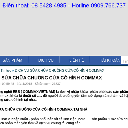
Điện thoại: 08 5428 4985 - Hotline 0909.766.737
SẢN PHẨM
DỊCH VỤ
LIÊN HỆ
TÀI KHOẢN
»
Tin tức
»
DỊCH VỤ SỬA CHỮA CHUÔNG CỬA CÓ HÌNH COMMAX
Ụ SỬA CHỮA CHUÔNG CỬA CÓ HÌNH COMMAX
: 09:59:48 - 19/11/2018 - Số lần xem: 21837
ng nghệ EBS ( COMMAXVIETNAM) là đơn vị nhập khẩu- phân phối các sản phẩm
mmax, khóa kĩ thuật số ...... để người tiêu dùng yên tâm sử dụng sản phẩm và
 cửa có hình tại nhà..
SỬA CHỮA CHUÔNG CỬA CÓ HÌNH COMMAX TẠI NHÀ
 đơn vị nhập khẩu - phân phối nên tất cả linh kiện, bord ..... sản phẩm được sữa 
ch hoàn toàn yên tâm về dịch vụ chúng tôi cung cấp.