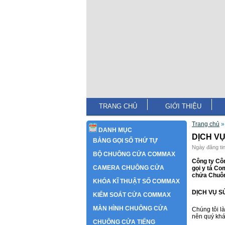
TRANG CHỦ
GIỚI THIỆU
Trang chủ
DANH MỤC
DỊCH V
BẢNG GỌI SỐ THỨ TỰ
Ngày đăng tin
BỘ CHUÔNG CỬA COMMAX
Công ty Cô
CAMERA CHUÔNG CỬA
gọi y tá Co
chửa Chuông
KHÓA KĨ THUẬT SỐ COMMAX
DỊCH VỤ 
KIỂM SOÁT CỬA COMMAX
MÀN HÌNH CHUÔNG CỬA
Chúng tôi là
nên quý khá
CHUÔNG CỬA TIẾNG