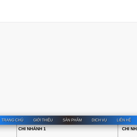
TRANG CHỦ
GIỚI THIỆU
SẢN PHẨM
DỊCH VỤ
LIÊN HỆ
CHI NHÁNH 1
CHI N