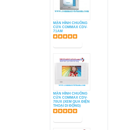
MÀN HÌNH CHUÔNG
CỬA COMMAX CDV-
71AM
MÀN HÌNH CHUÔNG
CỬA COMMAX CDV-
70UX (XEM QUA ĐIỆN
THOẠI DI ĐỘNG)