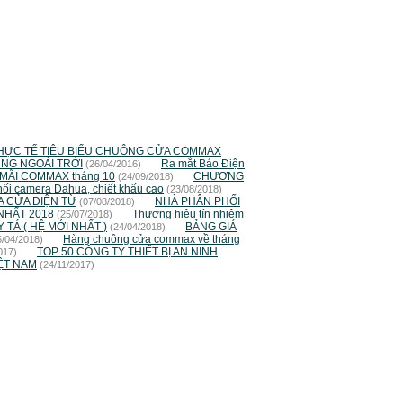
HỰC TẾ TIÊU BIỂU CHUÔNG CỬA COMMAX
NG NGOÀI TRỜI
Ra mắt Báo Điện
(26/04/2016)
ÃI COMMAX tháng 10
CHƯƠNG
(24/09/2018)
hối camera Dahua, chiết khấu cao
(23/08/2018)
A CỬA ĐIỆN TỪ
NHÀ PHÂN PHỐI
(07/08/2018)
NHẤT 2018
Thương hiệu tín nhiệm
(25/07/2018)
TÁ ( HỆ MỚI NHẤT )
BẢNG GIÁ
(24/04/2018)
Hàng chuông cửa commax về tháng
5/04/2018)
TOP 50 CÔNG TY THIẾT BỊ AN NINH
017)
ỆT NAM
(24/11/2017)