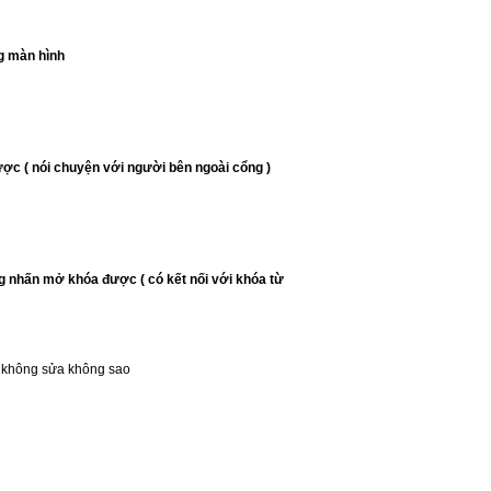
g màn hình
ợc ( nói chuyện với người bên ngoài cổng )
 nhấn mở khóa được ( có kết nối với khóa từ
a, không sửa không sao