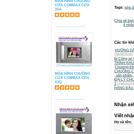
MÀN HÌNH CHUÔNG
CỬA COMMAX CDV-
Tags:
sửa c
35A
Chia sẻ bạn
4 nhận
Các tin kh
HƯỚNG DẪ
(30/05/2016)
tử Công an 
TRÌNH KHU
Chương trì
CHUÔNG C
MÀN HÌNH CHUÔNG
, sản phẩm,
CỬA COMMAX CDV-
ĐẠI LÝ CH
43Q
3
(23/03/201
HÀNG ĐẦU 
Nhận xé
Viết nhậ
Họ và tên: