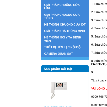
1. Sửa chữ
GIẢI PHÁP CHUÔNG CỬA
HÌNH
2. Sửa chữ
GIẢI PHÁP CHUÔNG CỬA
TIẾNG
3. Sửa chữ
HỆ THỐNG CHUÔNG CỬA IOT
4. Sửa chữ
GIẢI PHÁP NHÀ THÔNG MINH
5. Sửa chữ
HỆ THỐNG GỌI Y TÁ BỆNH
VIỆN
6. Sửa chữ
THIẾT BỊ LIÊN LẠC NỘI BỘ
7. Sửa chữ
CAMERA QUAN SÁT
8. Sửa chữ
Etechlock )
Sản phẩm nổi bật
9. ......
Tất cả các 
VUI LÒNG L
0909 766 7
commaxvie