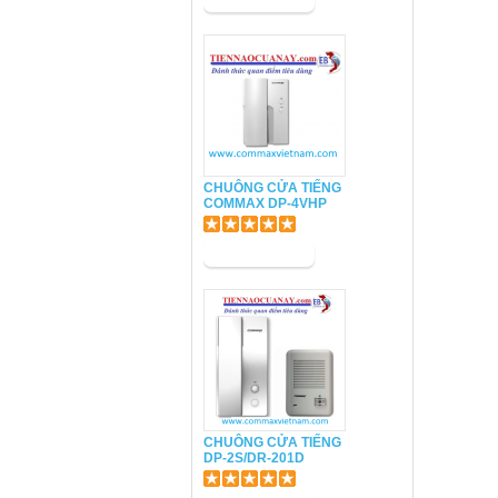
CHUÔNG CỬA TIẾNG
COMMAX DP-4VHP
CHUÔNG CỬA TIẾNG
DP-2S/DR-201D