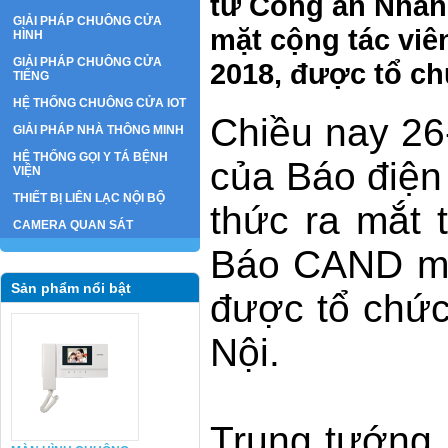
tử Công an Nhân 
GIẢI PHÁP CHUÔNG CỬA
mặt cộng tác vi
HÌNH
GIẢI PHÁP CHUÔNG CỬA
2018, được tổ c
TIẾNG
HỆ THỐNG CHUÔNG CỬA IOT
Chiều nay 26
GIẢI PHÁP NHÀ THÔNG MINH
HỆ THỐNG GỌI Y TÁ BỆNH
của Báo điện
VIỆN
THIẾT BỊ LIÊN LẠC NỘI BỘ
thức ra mắt 
CAMERA QUAN SÁT
Báo CAND mừ
Sản phẩm nổi bật
được tổ chứ
Nội.
Trung tướng 