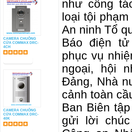
như công tá
loại tội phạ
An ninh Tổ q
Báo điện tử
CAMERA CHUÔNG
CỬA COMMAX DRC-
4CH
phục vụ nhiệ
ngoại, hội 
Đảng, Nhà nư
cảnh toàn cầ
Ban Biên tập
CAMERA CHUÔNG
CỬA COMMAX DRC-
gửi lời chú
40K