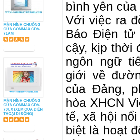
bình yên của
Với việc ra 
MÀN HÌNH CHUÔNG
CỬA COMMAX CDV-
Báo Điện tử 
71AM
cậy, kịp thờ
ngôn ngữ ti
giới về đườn
của Đảng, p
hòa XHCN Việt
MÀN HÌNH CHUÔNG
CỬA COMMAX CDV-
70UX (XEM QUA ĐIỆN
tế, xã hội nổ
THOẠI DI ĐỘNG)
biệt là hoạt