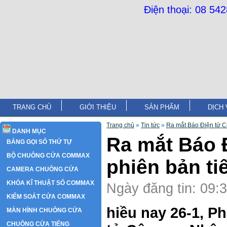
Điện thoại: 08 54
TRANG CHỦ
GIỚI THIỆU
SẢN PHẨM
DỊCH 
Trang chủ
»
Tin tức
»
Ra mắt Báo Điện tử C
DANH MỤC
Ra mắt Báo 
BẢNG GỌI SỐ THỨ TỰ
BỘ CHUÔNG CỬA COMMAX
phiên bản t
CAMERA CHUÔNG CỬA
KHÓA KĨ THUẬT SỐ COMMAX
Ngày đăng tin: 09:
KIỂM SOÁT CỬA COMMAX
hiều nay 26-1, P
MÀN HÌNH CHUÔNG CỬA
CHUÔNG CỬA TIẾNG