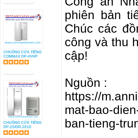
Công an Nhâ
phiên bản t
Chúc các đồn
công và thu 
cập!
CHUÔNG CỬA TIẾNG
COMMAX DP-4VHP
Nguồn :
https://m.anni
mat-bao-dien
ban-tieng-tr
CHUÔNG CỬA TIẾNG
DP-2S/DR-201D