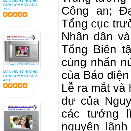
MÀN HÌNH CHUÔNG
CỬA COMMAX CDV-
Công an; Đạ
35A
Tổng cục trư
Nhân dân và
Tổng Biên t
cùng nhấn nú
của Báo điện
MÀN HÌNH CHUÔNG
CỬA COMMAX CDV-
43Q
Lễ ra mắt và
dự của Nguy
các tướng l
nguyên lãnh