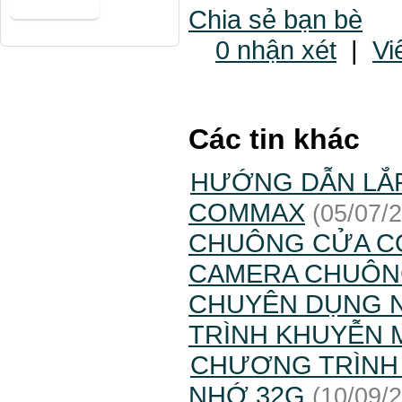
Chia sẻ bạn bè
0 nhận xét
|
Vi
Các tin khác
HƯỚNG DẪN LẮ
COMMAX
(05/07/
CHUÔNG CỬA 
CAMERA CHUÔN
CHUYÊN DỤNG N
TRÌNH KHUYỄN M
CHƯƠNG TRÌNH 
NHỚ 32G
(10/09/