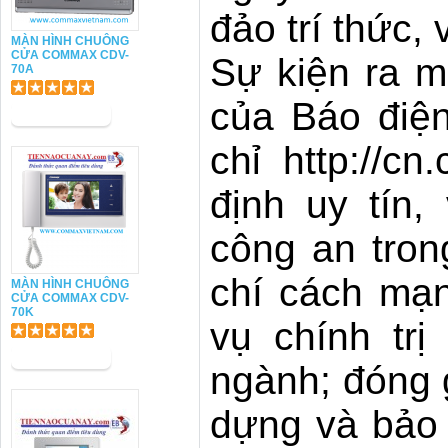
đảo trí thức, 
MÀN HÌNH CHUÔNG
CỬA COMMAX CDV-
Sự kiện ra m
70A
của Báo điện
chỉ http://c
định uy tín,
công an tron
chí cách mạn
MÀN HÌNH CHUÔNG
CỬA COMMAX CDV-
70K
vụ chính tr
ngành; đóng 
dựng và bảo 