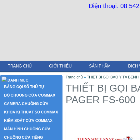
Điện thoại: 08 54
TRANG CHỦ
GIỚI THIỆU
SẢN PHẨM
DỊCH 
Trang chủ
»
THIẾT BỊ GỌI BÁO Y TÁ BỆNH
DANH MỤC
THIẾT BỊ GỌI 
BẢNG GỌI SỐ THỨ TỰ
BỘ CHUÔNG CỬA COMMAX
PAGER FS-600
CAMERA CHUÔNG CỬA
KHÓA KĨ THUẬT SỐ COMMAX
KIỂM SOÁT CỬA COMMAX
MÀN HÌNH CHUÔNG CỬA
CHUÔNG CỬA TIẾNG