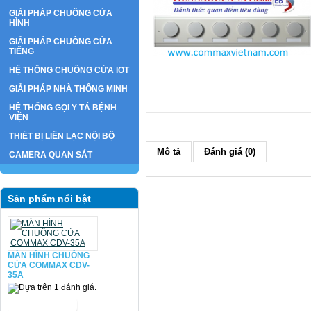
GIẢI PHÁP CHUÔNG CỬA
HÌNH
GIẢI PHÁP CHUÔNG CỬA
TIẾNG
HỆ THỐNG CHUÔNG CỬA IOT
GIẢI PHÁP NHÀ THÔNG MINH
HỆ THỐNG GỌI Y TÁ BỆNH
VIỆN
THIẾT BỊ LIÊN LẠC NỘI BỘ
Mô tả
Đánh giá (0)
CAMERA QUAN SÁT
Sản phẩm nổi bật
MÀN HÌNH CHUÔNG
CỬA COMMAX CDV-
35A