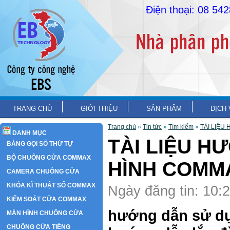
Điện thoại: 08 54
TRANG CHỦ
GIỚI THIỆU
SẢN PHẨM
DỊCH 
Trang chủ
»
Tin tức
»
Tìm kiếm
»
TÀI LIỆ
DANH MỤC
TÀI LIỆU H
BẢNG GỌI SỐ THỨ TỰ
BỘ CHUÔNG CỬA COMMAX
HÌNH COMM
CAMERA CHUÔNG CỬA
KHÓA KĨ THUẬT SỐ COMMAX
Ngày đăng tin: 10:
KIỂM SOÁT CỬA COMMAX
hướng dẫn sử d
MÀN HÌNH CHUÔNG CỬA
CHUÔNG CỬA TIẾNG