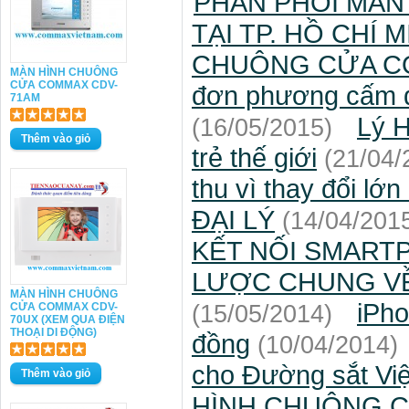
PHÂN PHỐI MÀN
TẠI TP. HỒ CHÍ 
CHUÔNG CỬA C
MÀN HÌNH CHUÔNG
CỬA COMMAX CDV-
đơn phương cấm đ
71AM
Lý H
(16/05/2015)
trẻ thế giới
(21/04/
thu vì thay đổi lớ
ĐẠI LÝ
(14/04/201
KẾT NỐI SMART
LƯỢC CHUNG VỀ
MÀN HÌNH CHUÔNG
iPho
CỬA COMMAX CDV-
(15/05/2014)
70UX (XEM QUA ĐIỆN
THOẠI DI ĐỘNG)
đồng
(10/04/2014)
cho Đường sắt Vi
HÌNH CHUÔNG C