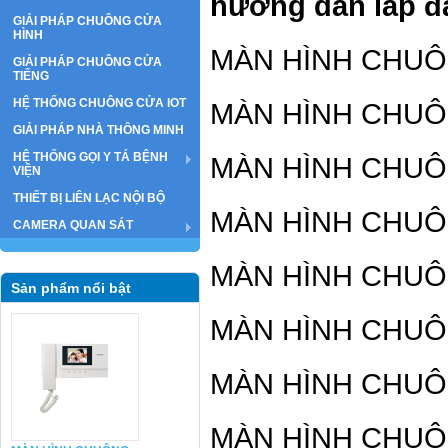
hướng dẫn lắp 
GIẢI PHÁP CHUÔNG CỬA
HÌNH
MÀN HÌNH CHU
GIẢI PHÁP CHUÔNG CỬA
TIẾNG
HỆ THỐNG CHUÔNG CỬA IOT
MÀN HÌNH CHU
GIẢI PHÁP NHÀ THÔNG MINH
HỆ THỐNG GỌI Y TÁ BỆNH
MÀN HÌNH CHU
VIỆN
THIẾT BỊ LIÊN LẠC NỘI BỘ
MÀN HÌNH CHU
CAMERA QUAN SÁT
MÀN HÌNH CHU
Sản phẩm nổi bật
MÀN HÌNH CHU
MÀN HÌNH CHU
MÀN HÌNH CHU