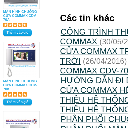
MÀN HÌNH CHUÔNG
Các tin khác
CỬA COMMAX CDV-
70A
CÔNG TRÌNH TH
COMMAX
(30/05/
CỬA COMMAX T
TRỜI
(26/04/2016)
COMMAX CDV-70A
HƯỚNG DẪN ĐI 
MÀN HÌNH CHUÔNG
CỬA COMMAX CDV-
CỬA COMMAX H
70K
THIỆU HỆ THỐN
THIỆU HỆ THỐ
PHÂN PHỐI CHU