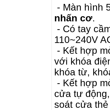
- Màn hình 
nhấn cơ
.
-
Có
tay cầ
110~240V A
- Kết hợp mở
với khóa điệ
khóa từ, khó
- Kết hợp m
cửa tự động,
soát cửa thẻ 