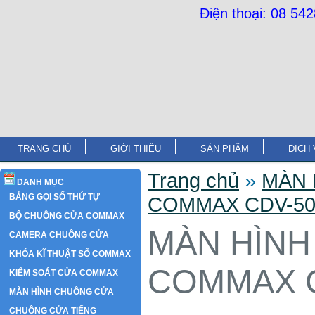
Điện thoại: 08 54
TRANG CHỦ
GIỚI THIỆU
SẢN PHẨM
DỊCH 
Trang chủ
»
MÀN 
DANH MỤC
BẢNG GỌI SỐ THỨ TỰ
COMMAX CDV-5
BỘ CHUÔNG CỬA COMMAX
MÀN HÌN
CAMERA CHUÔNG CỬA
KHÓA KĨ THUẬT SỐ COMMAX
COMMAX 
KIỂM SOÁT CỬA COMMAX
MÀN HÌNH CHUÔNG CỬA
CHUÔNG CỬA TIẾNG