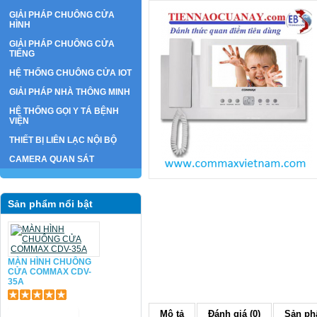
GIẢI PHÁP CHUÔNG CỬA
HÌNH
GIẢI PHÁP CHUÔNG CỬA
TIẾNG
HỆ THỐNG CHUÔNG CỬA IOT
GIẢI PHÁP NHÀ THÔNG MINH
HỆ THỐNG GỌI Y TÁ BỆNH
VIỆN
THIẾT BỊ LIÊN LẠC NỘI BỘ
CAMERA QUAN SÁT
Sản phẩm nổi bật
MÀN HÌNH CHUÔNG
CỬA COMMAX CDV-
35A
Mô tả
Đánh giá (0)
Sản phẩ