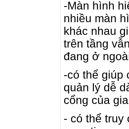
-Màn hình hiể
nhiều màn hì
khác nhau gi
trên tầng vẫ
đang ở ngoà
-có thể giúp
quản lý dễ d
cổng của gia
- có thể tru