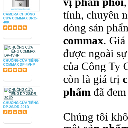
vị phân phối
,
tính, chuyên 
CAMERA CHUÔNG
CỬA COMMAX DRC-
40K
dòng sản ph
commax
. Giá
được ngoài sự
CHUÔNG CỬA TIẾNG
của Công Ty
COMMAX DP-4VHP
còn là giá trị
c
phẩm
đã đem 
CHUÔNG CỬA TIẾNG
DP-2S/DR-201D
Chúng tôi kh