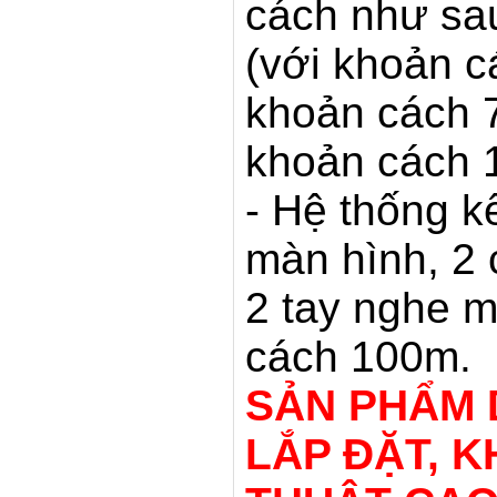
cách như sa
(với khoản c
khoản cách 7
khoản cách 
- Hệ thống kế
màn hình, 2 
2 tay nghe m
cách 100m.
SẢN PHẨM 
LẮP ĐẶT, K