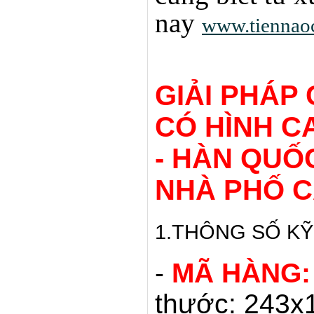
nay
www.tiennao
GIẢI PHÁP
CÓ HÌNH 
- HÀN QUỐ
NHÀ PHỐ C
1.THÔNG SỐ KỸ
-
MÃ HÀNG:
thước: 243