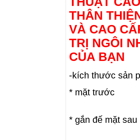
THUẬT CAO
THÂN THIỆ
VÀ CAO CẤ
TRỊ NGÔI 
CỦA BẠN
-kích thước sản
* mặt trước
* gắn đế mặt sau