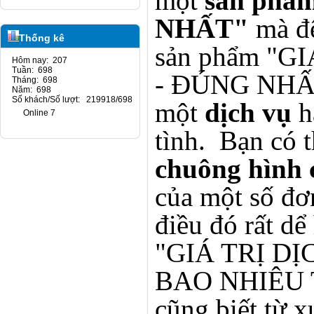
một
sản phẩm
NHẤT"
mà đê
Thống kê
sản phẩm "G
Hôm nay: 207
Tuần: 698
- ĐÚNG NHẤT
Tháng: 698
Năm: 698
Số khách/Số lượt: 219918/698
một
dịch vụ
h
Online 7
tình. Bạn có 
chuông hình
của một số đơ
điều đó rất dể
"GIÁ TRỊ D
BAO NHIÊU T
cũng biết từ x