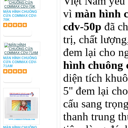
Việt Nam yêu 
vì
màn hình 
MÀN HÌNH CHUÔNG
CỬA COMMAX CDV-
70K
cdv-50p
đã ch
trị, chất lượng
đem lại cho n
MÀN HÌNH CHUÔNG
hình chuông 
CỬA COMMAX CDV-
71AM
diện tích khuô
5'' đem lại ch
cấu sang trọng
thanh trung t
MÀN HÌNH CHUÔNG