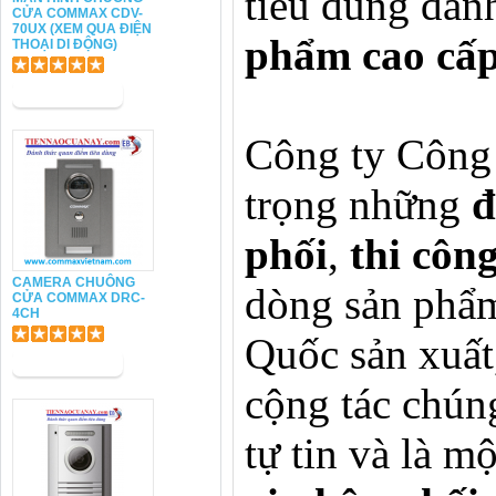
tiêu dùng đánh
CỬA COMMAX CDV-
70UX (XEM QUA ĐIỆN
phẩm cao cấ
THOẠI DI ĐỘNG)
Công ty Công
trọng những
đ
phối
,
thi côn
CAMERA CHUÔNG
dòng sản phẩ
CỬA COMMAX DRC-
4CH
Quốc sản xuất
cộng tác chúng
tự tin và là 