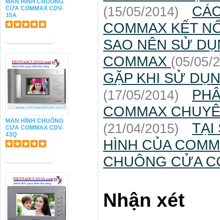
MÀN HÌNH CHUÔNG
CÁC
(15/05/2014)
CỬA COMMAX CDV-
35A
COMMAX KẾT NỐ
SAO NÊN SỬ DỤ
COMMAX
(05/05/
GẶP KHI SỬ DỤ
PHÂ
(17/05/2014)
COMMAX CHUYÊN
MÀN HÌNH CHUÔNG
TẠI
(21/04/2015)
CỬA COMMAX CDV-
43Q
HÌNH CỦA COMM
CHUÔNG CỬA C
Nhận xét