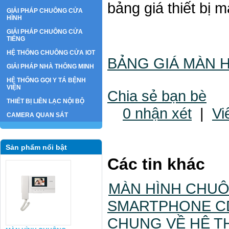
bảng giá thiết bị
GIẢI PHÁP CHUÔNG CỬA
HÌNH
GIẢI PHÁP CHUÔNG CỬA
TIẾNG
HỆ THỐNG CHUÔNG CỬA IOT
BẢNG GIÁ MÀN 
GIẢI PHÁP NHÀ THÔNG MINH
HỆ THỐNG GỌI Y TÁ BỆNH
VIỆN
Chia sẻ bạn bè
THIẾT BỊ LIÊN LẠC NỘI BỘ
0 nhận xét
|
Vi
CAMERA QUAN SÁT
Sản phẩm nổi bật
Các tin khác
MÀN HÌNH CHUÔ
SMARTPHONE C
CHUNG VỀ HỆ TH