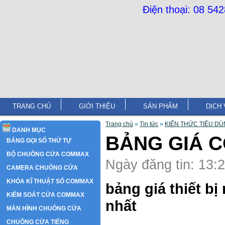
Điện thoại: 08 54
TRANG CHỦ
GIỚI THIỆU
SẢN PHẨM
DỊCH 
Trang chủ
»
Tin tức
»
KIẾN THỨC TIÊU D
DANH MỤC
BẢNG GIÁ 
BẢNG GỌI SỐ THỨ TỰ
BỘ CHUÔNG CỬA COMMAX
Ngày đăng tin: 13:
CAMERA CHUÔNG CỬA
KHÓA KĨ THUẬT SỐ COMMAX
bảng giá thiết 
KIỂM SOÁT CỬA COMMAX
nhất
MÀN HÌNH CHUÔNG CỬA
CHUÔNG CỬA TIẾNG