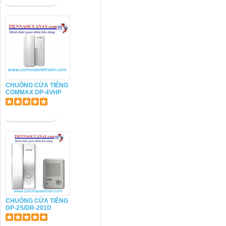
CHUÔNG CỬA TIẾNG
COMMAX DP-4VHP
CHUÔNG CỬA TIẾNG
DP-2S/DR-201D