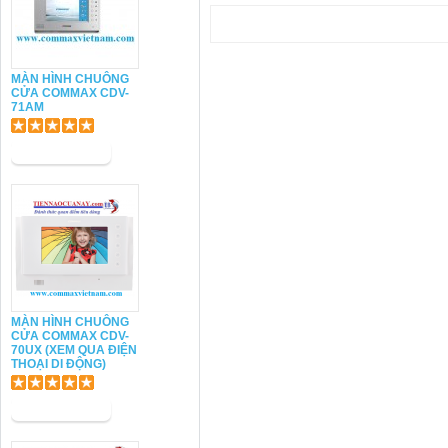
MÀN HÌNH CHUÔNG
CỬA COMMAX CDV-
71AM
MÀN HÌNH CHUÔNG
CỬA COMMAX CDV-
70UX (XEM QUA ĐIỆN
THOẠI DI ĐỘNG)