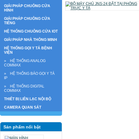
GIẢI PHÁP CHUÔNG CỬA
HÌNH
GIẢI PHÁP CHUÔNG CỬA
TIẾNG
HỆ THỐNG CHUÔNG CỬA IOT
GIẢI PHÁP NHÀ THÔNG MINH
HỆ THỐNG GỌI Y TÁ BỆNH
VIỆN
» HỆ THỐNG ANALOG
COMMAX
» HỆ THỐNG BÁO GỌI Y TÁ
IP
» HỆ THỐNG DIGITAL
COMMAX
THIẾT BỊ LIÊN LẠC NỘI BỘ
CAMERA QUAN SÁT
Sản phẩm nổi bật