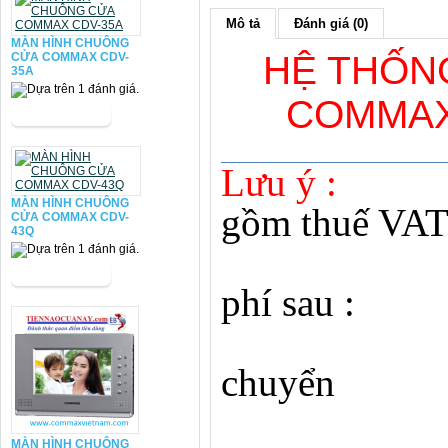
Mô tả
Đánh giá (0)
MÀN HÌNH CHUÔNG
HỆ THỐNG
CỬA COMMAX CDV-
35A
COMMAX
Lưu ý :
MÀN HÌNH CHUÔNG
gồm thuế VA
CỬA COMMAX CDV-
43Q
- Chưa 
phí sau :
1. P
chuyển
2. D
MÀN HÌNH CHUÔNG