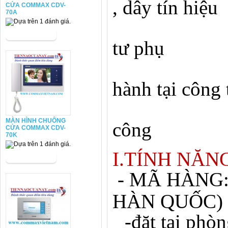
, dây tín hiệu
CỬA COMMAX CDV-
70A
3. C
tư phụ
4. P
hành tại công 
5. P
MÀN HÌNH CHUÔNG
công
CỬA COMMAX CDV-
70K
I.TÍNH NĂN
-
MÃ HÀNG
HÀN QUỐC)
-đặt tại phòn