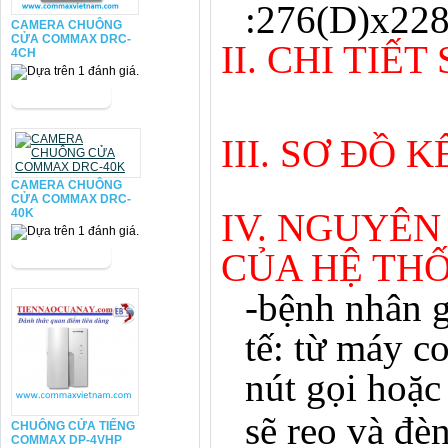
:276(D)x22
CAMERA CHUÔNG
CỬA COMMAX DRC-
II. CHI TIẾ
4CH
III. SƠ ĐỒ 
CAMERA CHUÔNG
CỬA COMMAX DRC-
40K
IV. NGUYÊN
CỦA HỆ TH
-bệnh nhân g
tế: từ máy c
nút gọi hoặ
sẽ reo và đè
CHUÔNG CỬA TIẾNG
COMMAX DP-4VHP