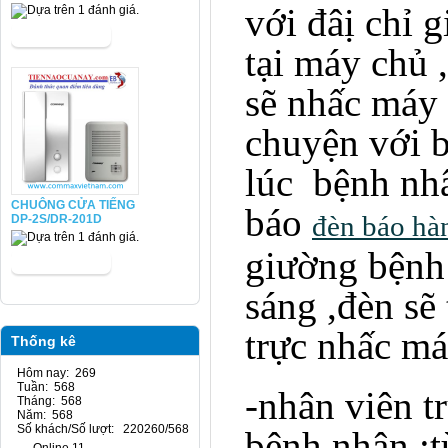
với đâị chỉ 
tại máy chủ ,
sẽ nhấc máy 
chuyện với 
lúc bệnh nh
CHUÔNG CỬA TIẾNG
báo
đèn báo hà
DP-2S/DR-201D
giường bệnh
sáng ,đèn sẽ 
trực nhấc má
Thống kê
Hôm nay: 269
Tuần: 568
-nhân viên tr
Tháng: 568
Năm: 568
Số khách/Số lượt: 220260/568
bệnh nhân :