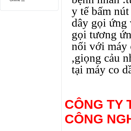
Online 11
y tế bấm nút
dây gọi ứng 
gọi tương ứn
nối với máy 
,giọng cảu n
tại máy co 
CÔNG TY 
CÔNG NG