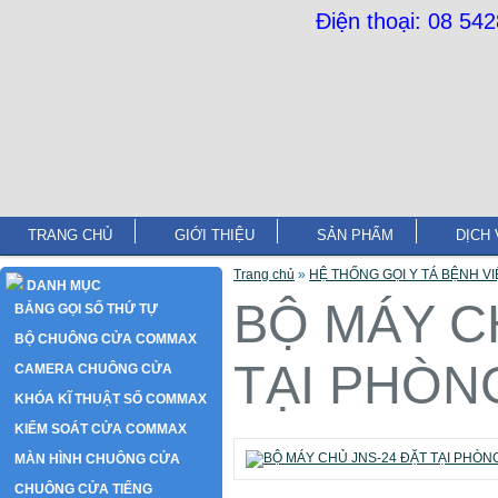
Điện thoại: 08 54
TRANG CHỦ
GIỚI THIỆU
SẢN PHẨM
DỊCH 
Trang chủ
»
HỆ THỐNG GỌI Y TÁ BỆNH V
DANH MỤC
BỘ MÁY C
BẢNG GỌI SỐ THỨ TỰ
BỘ CHUÔNG CỬA COMMAX
TẠI PHÒN
CAMERA CHUÔNG CỬA
KHÓA KĨ THUẬT SỐ COMMAX
KIỂM SOÁT CỬA COMMAX
MÀN HÌNH CHUÔNG CỬA
CHUÔNG CỬA TIẾNG