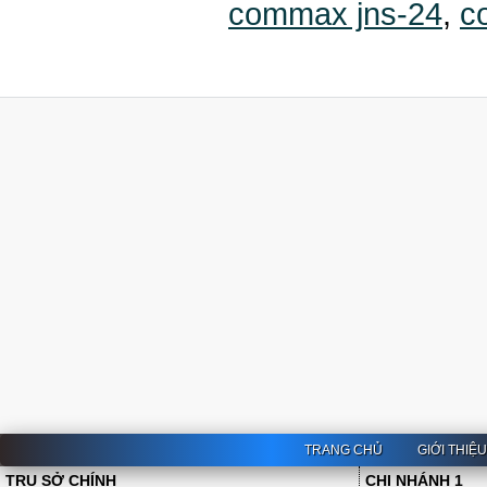
commax jns-24
,
c
TRANG CHỦ
GIỚI THIỆ
TRỤ SỞ CHÍNH
CHI NHÁNH 1