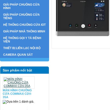
GIẢI PHÁP CHUÔNG CỬA
HÌNH
GIẢI PHÁP CHUÔNG CỬA
TIẾNG
HỆ THỐNG CHUÔNG CỬA IOT
GIẢI PHÁP NHÀ THÔNG MINH
HỆ THỐNG GỌI Y TÁ BỆNH
VIỆN
THIẾT BỊ LIÊN LẠC NỘI BỘ
CAMERA QUAN SÁT
Sản phẩm nổi bật
MÀN HÌNH CHUÔNG
CỬA COMMAX CDV-
35A