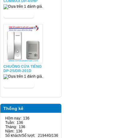
COMMAX DP-4VHP
CHUÔNG CỬA TIẾNG
DP-2S/DR-201D
Thống kê
Hôm nay: 136
Tuần: 136
Tháng: 136
Năm: 136
Số khách/Số lượt: 219440/136