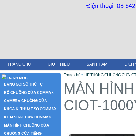
Điện thoại: 08 54
TRANG CHỦ
GIỚI THIỆU
SẢN PHẨM
DỊCH 
Trang chủ
»
HỆ THỐNG CHUÔNG CỬA IO
DANH MỤC
MÀN HÌNH 
BẢNG GỌI SỐ THỨ TỰ
BỘ CHUÔNG CỬA COMMAX
CIOT-1000
CAMERA CHUÔNG CỬA
KHÓA KĨ THUẬT SỐ COMMAX
KIỂM SOÁT CỬA COMMAX
MÀN HÌNH CHUÔNG CỬA
CHUÔNG CỬA TIẾNG