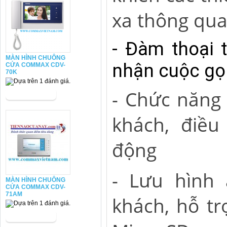
xa thông qu
- Đàm thoại t
MÀN HÌNH CHUÔNG
nhận cuộc gọi
CỬA COMMAX CDV-
70K
- Chức năng
khách, điề
động
- Lưu hình
MÀN HÌNH CHUÔNG
CỬA COMMAX CDV-
71AM
khách, hỗ t