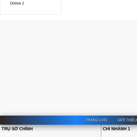
Online 2
TRANG CHỦ
GIỚI THIỆ
TRỤ SỞ CHÍNH
CHI NHÁNH 1