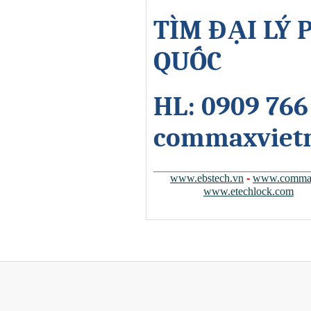
TÌM ĐẠI LÝ
QUỐC
HL: 0909 766
commaxviet
www.ebstech.vn
-
www.commax
www.etechlock.com