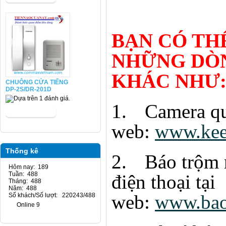
BẠN CÓ TH
NHỮNG DÒ
KHÁC NHƯ
CHUÔNG CỬA TIẾNG
DP-2S/DR-201D
1.
Camera qu
web:
www.kee
Thống kê
2.
Báo trộm 
Hôm nay: 189
Tuần: 488
điện thoại tại
Tháng: 488
Năm: 488
web:
www.bao
Số khách/Số lượt: 220243/488
Online 9