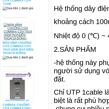
CỬA COMMAX CDV-
71AM
Hệ thống dây điệ
khoảng cách 10
Nhiệt độ 0 (℃) ~
MÀN HÌNH CHUÔNG
CỬA COMMAX CDV-
2.SẢN PHẨM
70UX (XEM QUA ĐIỆN
THOẠI DI ĐỘNG)
-hệ thống này phụ
người sử dụng vớ
đặt.
Chỉ UTP 1cable l
biệt là rất phù h
CAMERA CHUÔNG
chung cư nhiều p
CỬA COMMAX DRC-