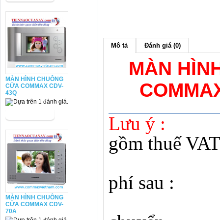
Mô tả
Đánh giá (0)
MÀN HÌN
MÀN HÌNH CHUÔNG
COMMAX
CỬA COMMAX CDV-
43Q
Lưu ý :
gồm thuế VA
- Chưa 
phí sau :
1. P
MÀN HÌNH CHUÔNG
CỬA COMMAX CDV-
70A