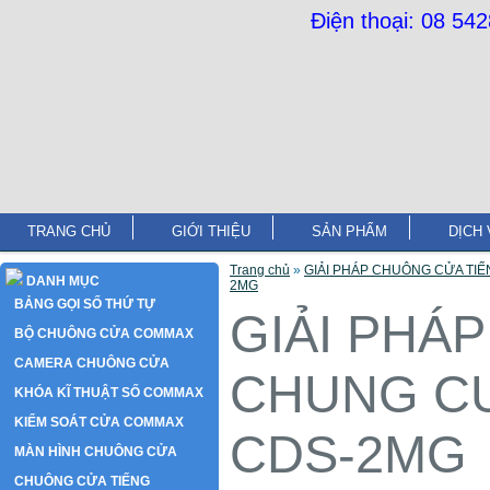
Điện thoại: 08 54
TRANG CHỦ
GIỚI THIỆU
SẢN PHẨM
DỊCH 
Trang chủ
»
GIẢI PHÁP CHUÔNG CỬA TIẾ
DANH MỤC
2MG
BẢNG GỌI SỐ THỨ TỰ
GIẢI PHÁ
BỘ CHUÔNG CỬA COMMAX
CAMERA CHUÔNG CỬA
CHUNG C
KHÓA KĨ THUẬT SỐ COMMAX
KIỂM SOÁT CỬA COMMAX
CDS-2MG
MÀN HÌNH CHUÔNG CỬA
CHUÔNG CỬA TIẾNG