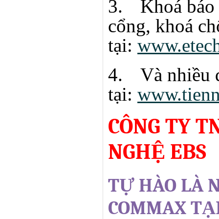
3.
Khoá báo 
cổng, khoá ch
tại:
www.etec
4.
Và nhiều 
tại:
www.tien
CÔNG TY T
NGHỆ EBS
TỰ HÀO LÀ 
COMMAX TẠI