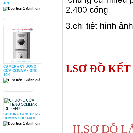
4CH
2.400 cổng
3.chi tiết hình ản
I.SƠ ĐỒ KẾ
CAMERA CHUÔNG
CỬA COMMAX DRC-
40K
CHUÔNG CỬA TIẾNG
COMMAX DP-4VHP
II.SƠ ĐỒ L