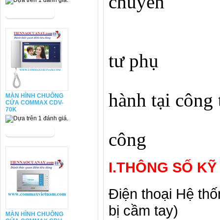
chuyển
2. D
3. C
tư phụ
4. P
hành tại công 
MÀN HÌNH CHUÔNG
CỬA COMMAX CDV-
70K
5. P
công
I.THÔNG SỐ KỸ
Điện thoại Hệ thố
bị cầm tay)
MÀN HÌNH CHUÔNG