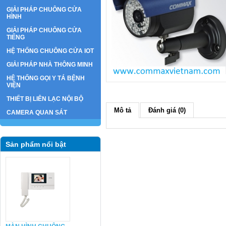
GIẢI PHÁP CHUÔNG CỬA
HÌNH
GIẢI PHÁP CHUÔNG CỬA
TIẾNG
HỆ THỐNG CHUÔNG CỬA IOT
GIẢI PHÁP NHÀ THÔNG MINH
HỆ THỐNG GỌI Y TÁ BỆNH
VIỆN
THIẾT BỊ LIÊN LẠC NỘI BỘ
Mô tả
Đánh giá (0)
CAMERA QUAN SÁT
Sản phẩm nổi bật