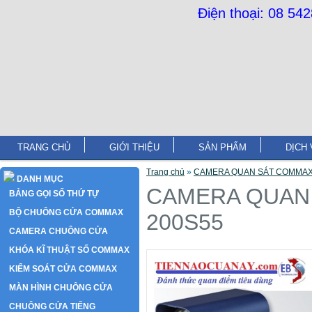
Điện thoại: 08 54
TRANG CHỦ
GIỚI THIỆU
SẢN PHẨM
DỊCH 
Trang chủ
»
CAMERA QUAN SÁT COMMAX 
DANH MỤC
CAMERA QUAN 
BẢNG GỌI SỐ THỨ TỰ
BỘ CHUÔNG CỬA COMMAX
200S55
CAMERA CHUÔNG CỬA
KHÓA KĨ THUẬT SỐ COMMAX
KIỂM SOÁT CỬA COMMAX
MÀN HÌNH CHUÔNG CỬA
CHUÔNG CỬA TIẾNG