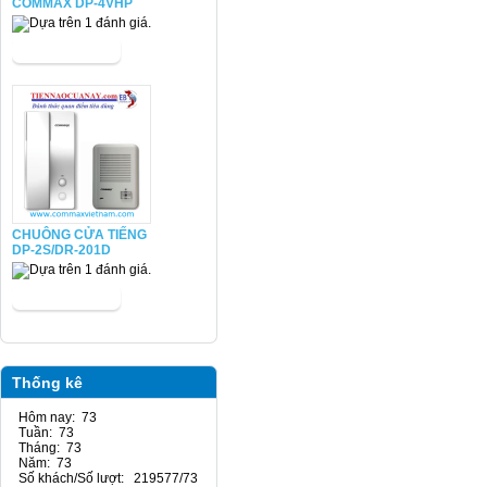
COMMAX DP-4VHP
CHUÔNG CỬA TIẾNG
DP-2S/DR-201D
Thống kê
Hôm nay: 73
Tuần: 73
Tháng: 73
Năm: 73
Số khách/Số lượt: 219577/73