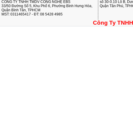
CÔNG TY TNHH TMDV CÔNG NGHỆ EBS
số 30-0.10 Lô B, D
33/50 Đường Số 5, Khu Phố 6, Phường Bình Hưng Hòa,
Quận Tân Phú, TP
Quận Bình Tân, TPHCM
MST: 0311465417 - ĐT: 08 5428 4985
Công Ty TNHH