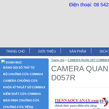
Điện thoại: 08 54
TRANG CHỦ
GIỚI THIỆU
SẢN PHẨM
DỊCH 
Trang chủ
»
CAMERA QUAN SÁT COMMAX
DANH MỤC
CAMERA QUAN
BẢNG GỌI SỐ THỨ TỰ
BỘ CHUÔNG CỬA COMMAX
D057R
CAMERA CHUÔNG CỬA
KHÓA KĨ THUẬT SỐ COMMAX
KIỂM SOÁT CỬA COMMAX
MÀN HÌNH CHUÔNG CỬA
CHUÔNG CỬA TIẾNG