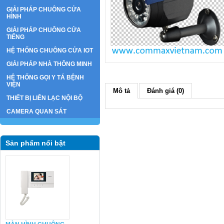
GIẢI PHÁP CHUÔNG CỬA
HÌNH
GIẢI PHÁP CHUÔNG CỬA
TIẾNG
HỆ THỐNG CHUÔNG CỬA IOT
GIẢI PHÁP NHÀ THÔNG MINH
HỆ THỐNG GỌI Y TÁ BỆNH
VIỆN
Mô tả
Đánh giá (0)
THIẾT BỊ LIÊN LẠC NỘI BỘ
CAMERA QUAN SÁT
Sản phẩm nổi bật