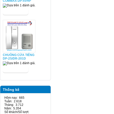
COMMAX DP-4VHP
CHUÔNG CỬA TIẾNG
DP-2S/DR-201D
Thống kê
Hôm nay: 665
Tuần: 2.618
Tháng: 3.712
Năm: 5.354
Số khách/Số lượt: