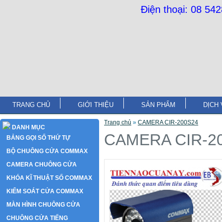
Điện thoại: 08 54
TRANG CHỦ
GIỚI THIỆU
SẢN PHẨM
DỊCH 
Trang chủ
»
CAMERA CIR-200S24
DANH MỤC
CAMERA CIR-2
BẢNG GỌI SỐ THỨ TỰ
BỘ CHUÔNG CỬA COMMAX
CAMERA CHUÔNG CỬA
KHÓA KĨ THUẬT SỐ COMMAX
KIỂM SOÁT CỬA COMMAX
MÀN HÌNH CHUÔNG CỬA
CHUÔNG CỬA TIẾNG