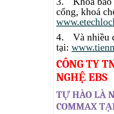
3.
Khoá báo 
cổng, khoá chố
www.etechloc
4.
Và nhiều 
tại:
www.tien
CÔNG TY T
NGHỆ EBS
TỰ HÀO LÀ 
COMMAX TẠI