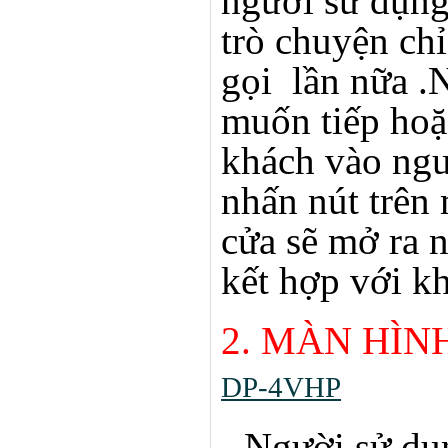
người sử dụng
trò chuyện ch
gọi
lần nữa .
muốn tiếp ho
khách vào ngư
nhấn nút
trên
cửa sẽ mở ra 
kết hợp với k
2.
MÀN HÌN
DP-4VHP
- Người sử dụ