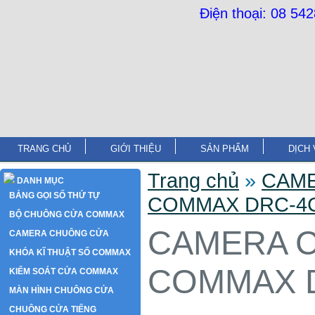
Điện thoại: 08 54
TRANG CHỦ
GIỚI THIỆU
SẢN PHẨM
DỊCH 
Trang chủ
»
CAM
DANH MỤC
BẢNG GỌI SỐ THỨ TỰ
COMMAX DRC-4
BỘ CHUÔNG CỬA COMMAX
CAMERA 
CAMERA CHUÔNG CỬA
KHÓA KĨ THUẬT SỐ COMMAX
COMMAX 
KIỂM SOÁT CỬA COMMAX
MÀN HÌNH CHUÔNG CỬA
CHUÔNG CỬA TIẾNG