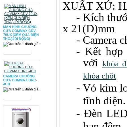
XUẤT XỨ: 
- Kích thư
x 21(D)
mm
MÀN HÌNH CHUÔNG
CỬA COMMAX CDV-
70UX (XEM QUA ĐIỆN
- Camera c
THOẠI DI ĐỘNG)
- Kết hợp
với
khóa đ
khóa chốt
CAMERA CHUÔNG
CỬA COMMAX DRC-
- Vỏ kim l
4CH
tĩnh điện.
- Đèn LED 
ban đêm.