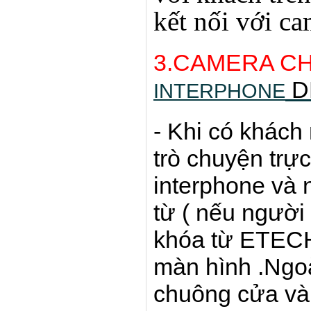
kết nối với c
3.CAMERA C
D
INTERPHONE
- Khi có khách
trò chuyện trực
interphone và
từ ( nếu người
khóa từ ETECH
màn hình .Ngoà
chuông cửa và 