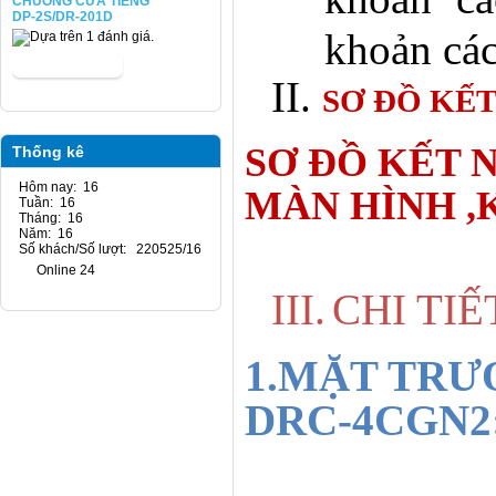
CHUÔNG CỬA TIẾNG
DP-2S/DR-201D
khoản cá
II.
SƠ ĐỒ KẾT
SƠ ĐỒ KẾT 
Thống kê
Hôm nay: 16
MÀN HÌNH ,
Tuần: 16
Tháng: 16
Năm: 16
Số khách/Số lượt: 220525/16
Online 24
III.
CHI TI
1.MẶT TR
DRC-4CGN2