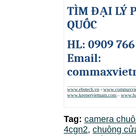
TÌM ĐẠI LÝ
QUỐC
HL: 0909 766
Email:
commaxviet
www.ebstech.vn
-
www.commaxvie
www.keepervietnam.com
–
www.ba
Tag:
camera chuô
4cgn2
,
chuông c