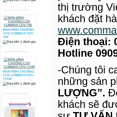
thị trường V
khách đặt hà
www.comma
MÀN HÌNH CHUÔNG
CỬA COMMAX CDV-
70K
Điện thoại: 
Hotline 090
-Chúng tôi 
MÀN HÌNH CHUÔNG
CỬA COMMAX CDV-
những sản p
71AM
LƯỢNG”.
Đế
khách sẽ đ
sự
TƯ VẤN