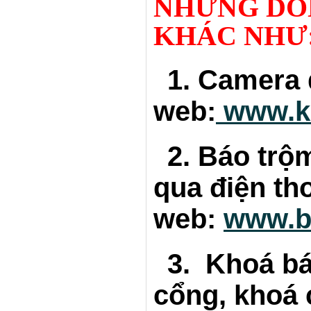
NHỮNG DÒ
KHÁC NHƯ
1. Camera q
web:
www.k
2. Báo trộm
qua điện tho
web:
www.b
3. Khoá báo
cổng, khoá 