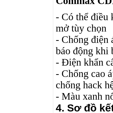
Commax CD
- Có thể điều
mở tùy chọn
- Chống điện 
báo động khi 
- Điện khẩn c
- Chống cao á
chống hack h
- Màu xanh nổ
4. Sơ đồ kế