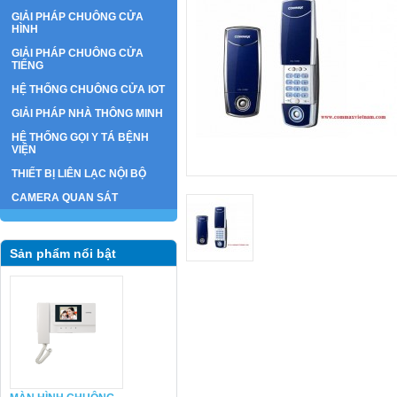
GIẢI PHÁP CHUÔNG CỬA
HÌNH
GIẢI PHÁP CHUÔNG CỬA
TIẾNG
HỆ THỐNG CHUÔNG CỬA IOT
GIẢI PHÁP NHÀ THÔNG MINH
HỆ THỐNG GỌI Y TÁ BỆNH
VIỆN
THIẾT BỊ LIÊN LẠC NỘI BỘ
CAMERA QUAN SÁT
Sản phẩm nổi bật