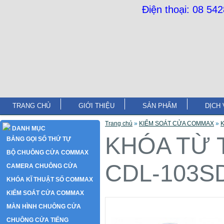
Điện thoại: 08 54
TRANG CHỦ
GIỚI THIỆU
SẢN PHẨM
DỊCH 
Trang chủ
»
KIỂM SOÁT CỬA COMMAX
»
DANH MỤC
KHÓA TỪ 
BẢNG GỌI SỐ THỨ TỰ
BỘ CHUÔNG CỬA COMMAX
CDL-103S
CAMERA CHUÔNG CỬA
KHÓA KĨ THUẬT SỐ COMMAX
KIỂM SOÁT CỬA COMMAX
MÀN HÌNH CHUÔNG CỬA
CHUÔNG CỬA TIẾNG