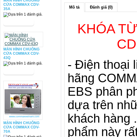
MÀN HÌNH CHUÔNG
CỬA COMMAX CDV-
Mô tả
Đánh giá (0)
35A
KHÓA TỪ
CD
MÀN HÌNH CHUÔNG
CỬA COMMAX CDV-
43Q
- Điện thoại 
hãng COMMA
EBS phân phố
dựa trên nh
khách hàng .
MÀN HÌNH CHUÔNG
phẩm này rất
CỬA COMMAX CDV-
70A