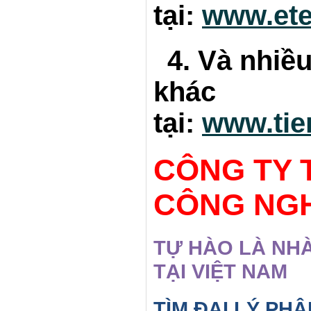
tại:
www.ete
4. Và nhiều
khác
tại:
www.tie
CÔNG TY 
CÔNG NG
TỰ HÀO LÀ NH
TẠI VIỆT NAM
TÌM ĐẠI LÝ PH