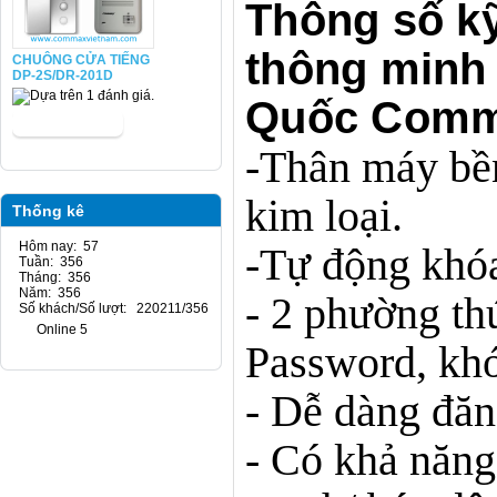
Thông số kỹ
thông minh
CHUÔNG CỬA TIẾNG
DP-2S/DR-201D
Quốc Comm
-Thân máy bền
kim loại.
Thống kê
Hôm nay: 57
-Tự động khóa
Tuần: 356
Tháng: 356
Năm: 356
- 2 phường th
Số khách/Số lượt: 220211/356
Online 5
Password, khó
- Dễ dàng đăn
- Có khả năng