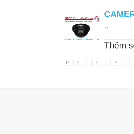
CAMER
..
Thêm s
|<
<
1
2
3
4
5