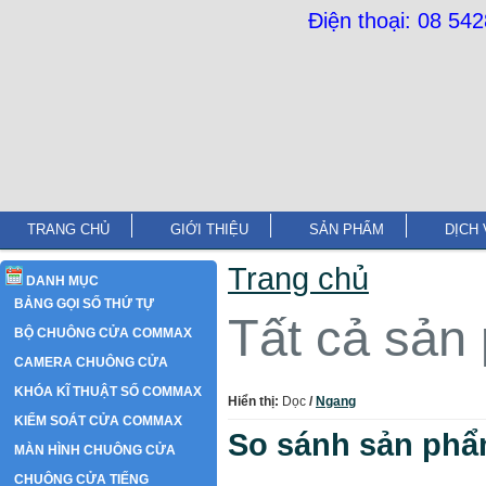
Điện thoại: 08 54
TRANG CHỦ
GIỚI THIỆU
SẢN PHẨM
DỊCH 
Trang chủ
DANH MỤC
BẢNG GỌI SỐ THỨ TỰ
Tất cả sản
BỘ CHUÔNG CỬA COMMAX
CAMERA CHUÔNG CỬA
KHÓA KĨ THUẬT SỐ COMMAX
Hiển thị:
Dọc
/
Ngang
KIỂM SOÁT CỬA COMMAX
So sánh sản phẩ
MÀN HÌNH CHUÔNG CỬA
CHUÔNG CỬA TIẾNG