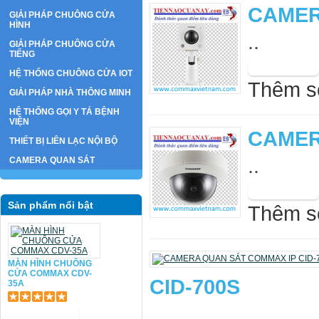
CAMER
GIẢI PHÁP CHUÔNG CỬA
HÌNH
..
GIẢI PHÁP CHUÔNG CỬA
TIẾNG
HỆ THỐNG CHUÔNG CỬA IOT
Thêm s
GIẢI PHÁP NHÀ THÔNG MINH
HỆ THỐNG GỌI Y TÁ BỆNH
VIỆN
CAMER
THIẾT BỊ LIÊN LẠC NỘI BỘ
..
CAMERA QUAN SÁT
Sản phẩm nổi bật
Thêm s
MÀN HÌNH CHUÔNG
CỬA COMMAX CDV-
CID-700S
35A
..