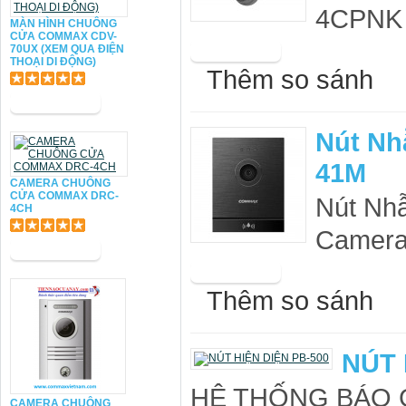
4CPNK 
MÀN HÌNH CHUÔNG
CỬA COMMAX CDV-
70UX (XEM QUA ĐIỆN
THOẠI DI ĐỘNG)
Thêm so sánh
Nút Nh
41M
CAMERA CHUÔNG
CỬA COMMAX DRC-
Nút Nh
4CH
Camera
Thêm so sánh
NÚT 
HỆ THỐNG BÁO G
CAMERA CHUÔNG