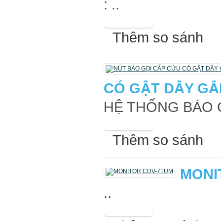
: ..
Thêm so sánh
CÓ GẬT DÂY GẮ
HỆ THỐNG BÁO G
Thêm so sánh
MONI
..