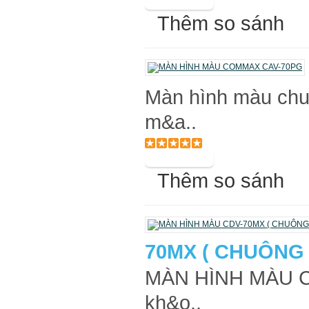
Thêm so sánh
Màn hình màu ch
m&a..
Thêm so sánh
70MX ( CHUÔNG 
MÀN HÌNH MÀU CD
kh&o..