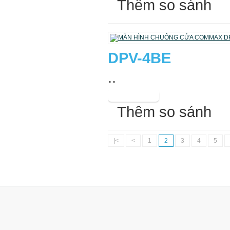
Thêm so sánh
DPV-4BE
..
Thêm so sánh
|<
<
1
2
3
4
5