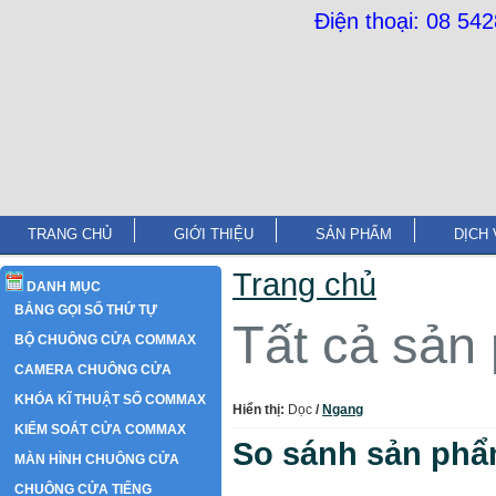
Điện thoại: 08 54
TRANG CHỦ
GIỚI THIỆU
SẢN PHẨM
DỊCH 
Trang chủ
DANH MỤC
BẢNG GỌI SỐ THỨ TỰ
Tất cả sản
BỘ CHUÔNG CỬA COMMAX
CAMERA CHUÔNG CỬA
KHÓA KĨ THUẬT SỐ COMMAX
Hiển thị:
Dọc
/
Ngang
KIỂM SOÁT CỬA COMMAX
So sánh sản phẩ
MÀN HÌNH CHUÔNG CỬA
CHUÔNG CỬA TIẾNG