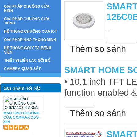
SMART 
GIẢI PHÁP CHUÔNG CỬA
HÌNH
126C0
GIẢI PHÁP CHUÔNG CỬA
TIẾNG
..
HỆ THỐNG CHUÔNG CỬA IOT
GIẢI PHÁP NHÀ THÔNG MINH
Thêm so sánh
HỆ THỐNG GỌI Y TÁ BỆNH
VIỆN
THIẾT BỊ LIÊN LẠC NỘI BỘ
SMART HOME SO
CAMERA QUAN SÁT
• 10.1 inch TFT LE
Sản phẩm nổi bật
function enabled &
Thêm so sánh
MÀN HÌNH CHUÔNG
CỬA COMMAX CDV-
35A
SMART